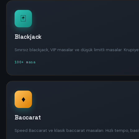
🃏
Blackjack
Sınırsız blackjack, VIP masalar ve düşük limitli masalar. Krupiyey
100+ masa
♦
Baccarat
Speed Baccarat ve klasik baccarat masaları. Hızlı tempo, basit 