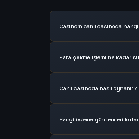
Casibom canlı casinoda hangi
Para çekme işlemi ne kadar sü
Canlı casinoda nasıl oynanır?
Hangi ödeme yöntemleri kullanı