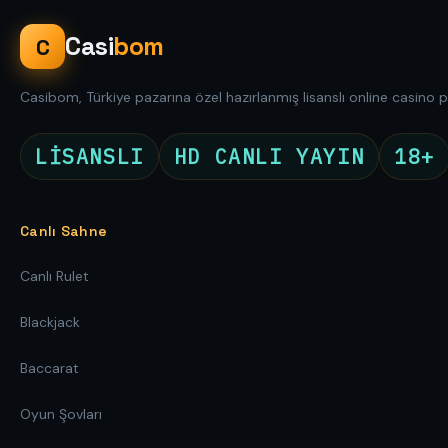
Casi
bom
C
Casibom, Türkiye pazarına özel hazırlanmış lisanslı online casino 
LİSANSLI
HD CANLI YAYIN
18+
Canlı Sahne
Canlı Rulet
Blackjack
Baccarat
Oyun Şovları