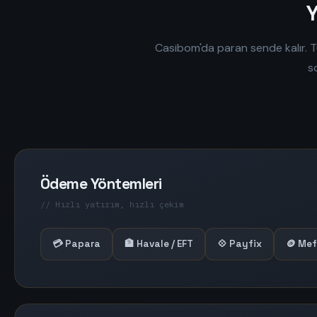
Y
Casibom'da paran sende kalır. T
s
Ödeme Yöntemleri
// Hızlı yatırım, hızlı çekim
💳 Papara
🏦 Havale / EFT
💠 Payfix
🪙 Me