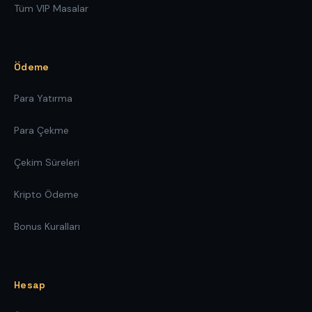
Tüm VIP Masalar
Ödeme
Para Yatırma
Para Çekme
Çekim Süreleri
Kripto Ödeme
Bonus Kuralları
Hesap