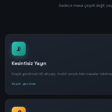
Sadece masa çeşidi değil; yay
📡
Kesintisiz Yayın
Düşük gecikmeli HD altyapı; mobil veriyle bile masalar takılmad
Düşük gecikme