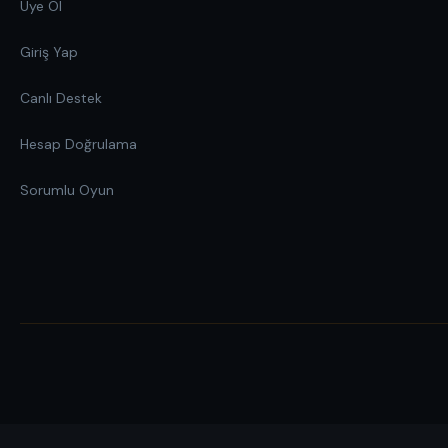
Üye Ol
Giriş Yap
Canlı Destek
Hesap Doğrulama
Sorumlu Oyun