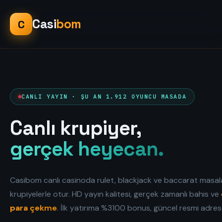
Casi
bom
C
CANLI YAYIN · ŞU AN 1.912 OYUNCU MASADA
Canlı krupiyer,
gerçek heyecan.
Casibom canlı casinoda rulet, blackjack ve baccarat masal
krupiyelerle otur. HD yayın kalitesi, gerçek zamanlı bahis ve
para çekme
. İlk yatırıma %3100 bonus, güncel resmi adrese 