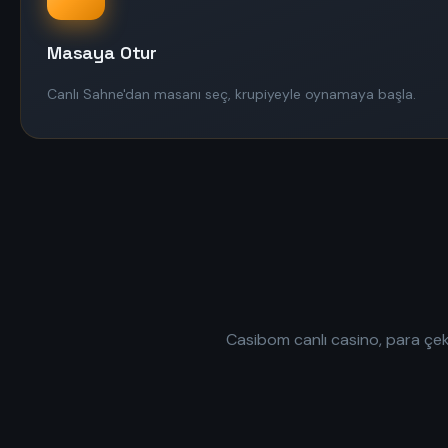
Masaya Otur
Canlı Sahne'dan masanı seç, krupiyeyle oynamaya başla.
Casibom canlı casino, para çek