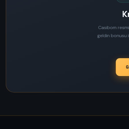
K
Casibom resmi 
geldin bonusu i
G