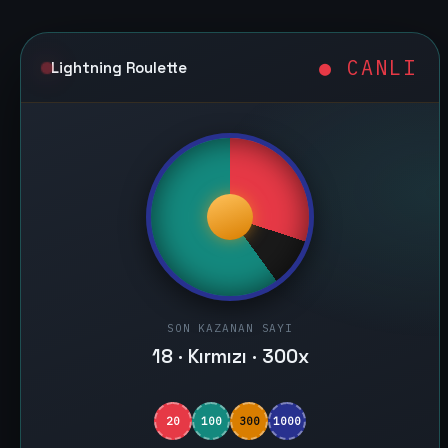
● CANLI
Lightning Roulette
SON KAZANAN SAYI
18 · Kırmızı · 300x
20
100
300
1000