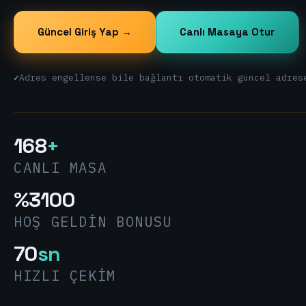
Güncel Giriş Yap →
Canlı Masaya Otur
✓
Adres engellense bile bağlantı otomatik güncel adres
168
+
CANLI MASA
%3100
HOŞ GELDIN BONUSU
70
sn
HIZLI ÇEKIM