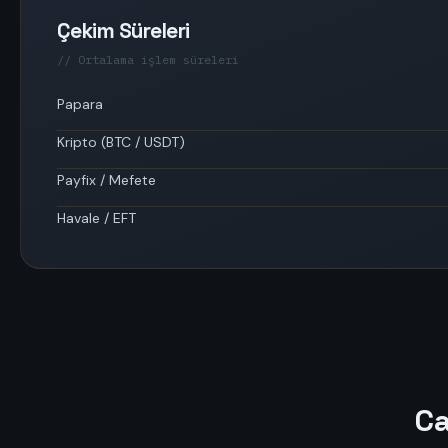
Çekim Süreleri
// Ortalama işlem süreleri
Papara
Kripto (BTC / USDT)
Payfix / Mefete
Havale / EFT
Ca