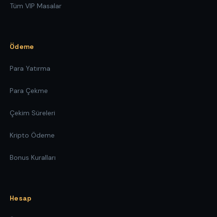
Tüm VIP Masalar
Ödeme
Para Yatırma
Para Çekme
Çekim Süreleri
Kripto Ödeme
Bonus Kuralları
Hesap