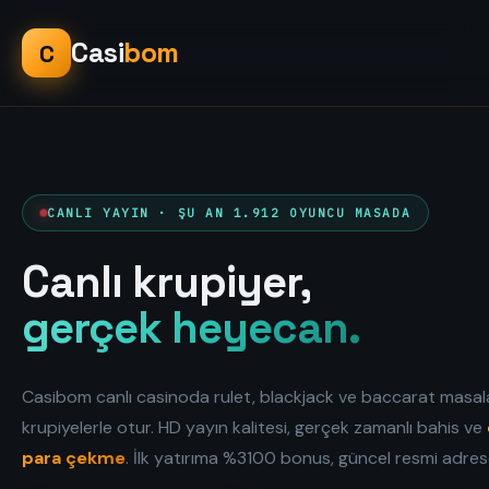
Casi
bom
C
CANLI YAYIN · ŞU AN 1.912 OYUNCU MASADA
Canlı krupiyer,
gerçek heyecan.
Casibom canlı casinoda rulet, blackjack ve baccarat masal
krupiyelerle otur. HD yayın kalitesi, gerçek zamanlı bahis ve
para çekme
. İlk yatırıma %3100 bonus, güncel resmi adrese 