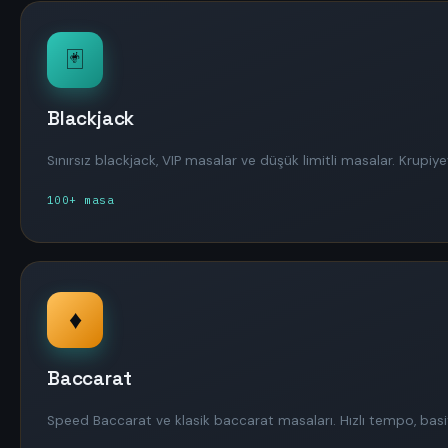
🃏
Blackjack
Sınırsız blackjack, VIP masalar ve düşük limitli masalar. Krupiyey
100+ masa
♦
Baccarat
Speed Baccarat ve klasik baccarat masaları. Hızlı tempo, basit 