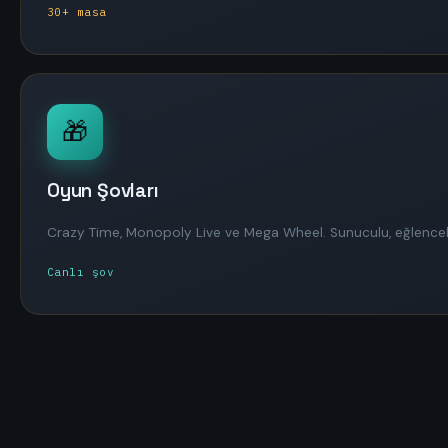
30+ masa
🎁
Oyun Şovları
Crazy Time, Monopoly Live ve Mega Wheel. Sunuculu, eğlenceli
Canlı şov