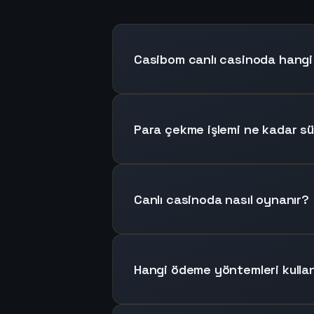
Casibom canlı casinoda hangi
Para çekme işlemi ne kadar sü
Canlı casinoda nasıl oynanır?
Hangi ödeme yöntemleri kullanı