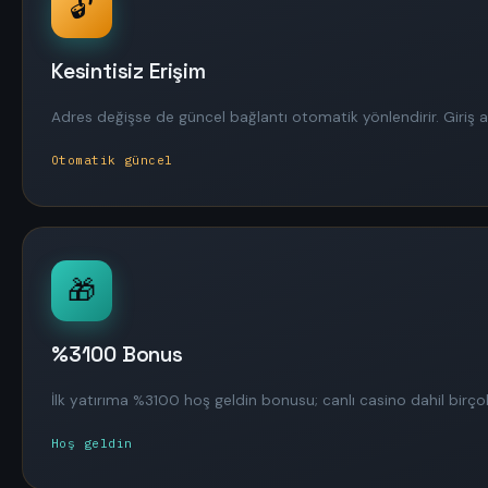
🔓
Kesintisiz Erişim
Adres değişse de güncel bağlantı otomatik yönlendirir. Giriş
Otomatik güncel
🎁
%3100 Bonus
İlk yatırıma %3100 hoş geldin bonusu; canlı casino dahil birço
Hoş geldin