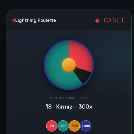
● CANLI
Lightning Roulette
SON KAZANAN SAYI
18 · Kırmızı · 300x
20
100
300
1000