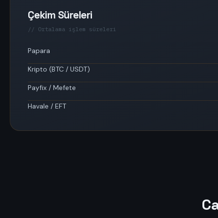
Çekim Süreleri
// Ortalama işlem süreleri
Papara
Kripto (BTC / USDT)
Payfix / Mefete
Havale / EFT
Ca