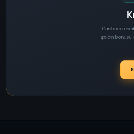
K
Casibom resmi 
geldin bonusu i
G