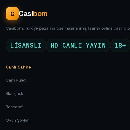
Casi
bom
C
Casibom, Türkiye pazarına özel hazırlanmış lisanslı online casino 
LİSANSLI
HD CANLI YAYIN
18+
Canlı Sahne
Canlı Rulet
Blackjack
Baccarat
Oyun Şovları