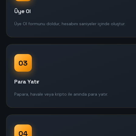
Üye Ol
Üye Ol formunu doldur, hesabını saniyeler içinde oluştur.
03
Para Yatır
Papara, havale veya kripto ile anında para yatır.
04