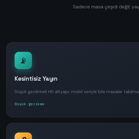
Sadece masa çeşidi değil; yay
📡
Kesintisiz Yayın
Düşük gecikmeli HD altyapı; mobil veriyle bile masalar takılmad
Düşük gecikme