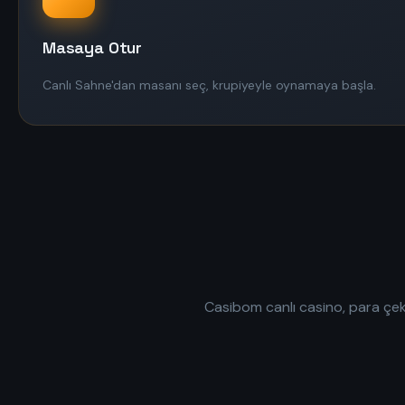
Masaya Otur
Canlı Sahne'dan masanı seç, krupiyeyle oynamaya başla.
Casibom canlı casino, para çek