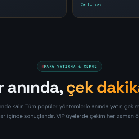
Canlı şov
PARA YATIRMA & ÇEKME
r anında,
çek dakik
de kalır. Tüm popüler yöntemlerle anında yatır, çekim
lar içinde sonuçlandır. VIP üyelerde çekim her zaman önc