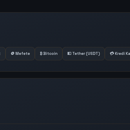
x
🪙 Mefete
₿ Bitcoin
💵 Tether (USDT)
💳 Kredi Ka