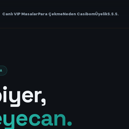
Canlı VIP Masalar
Para Çekme
Neden Casibom
Üyelik
S.S.S.
A
iyer,
eyecan.