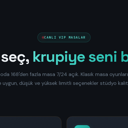
CANLI VIP MASALAR
 seç,
krupiye seni b
oda 168'den fazla masa 7/24 açık. Klasik masa oyunlar
 uygun, düşük ve yüksek limitli seçenekler stüdyo kali