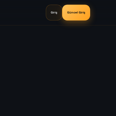
Giriş
Güncel Giriş