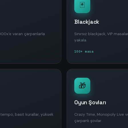
🃏
Blackjack
 300x'e varan çarpanlarla
Sınırsız blackjack, VIP masalar
yakala.
100+ masa
🎁
Oyun Şovları
 tempo, basit kurallar, yüksek
Crazy Time, Monopoly Live v
çarpanlı şovlar.