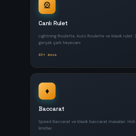
🎡
Canlı Rulet
Lightning Roulette, Auto Roulette ve klasik rulet.
gerçek çark heyecanı.
40+ masa
♦
Baccarat
Speed Baccarat ve klasik baccarat masaları. Hızlı
limitler.