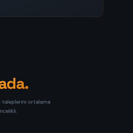
ada.
 taleplerini ortalama
elikli.