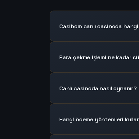
Casibom canlı casinoda hangi
Para çekme işlemi ne kadar sü
Canlı casinoda nasıl oynanır?
Hangi ödeme yöntemleri kullanı