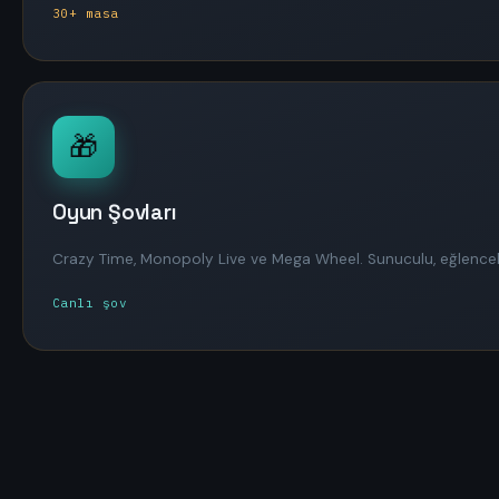
30+ masa
🎁
Oyun Şovları
Crazy Time, Monopoly Live ve Mega Wheel. Sunuculu, eğlenceli
Canlı şov