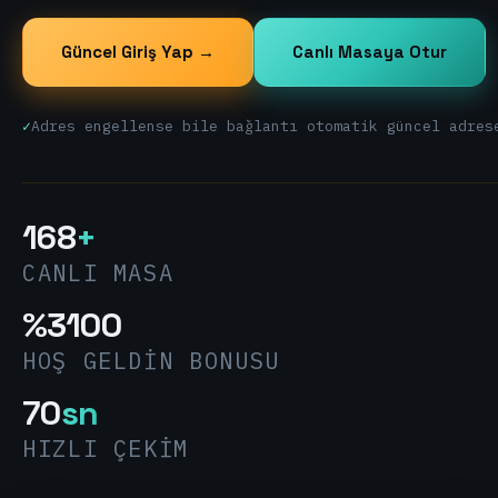
Güncel Giriş Yap →
Canlı Masaya Otur
✓
Adres engellense bile bağlantı otomatik güncel adres
168
+
CANLI MASA
%3100
HOŞ GELDIN BONUSU
70
sn
HIZLI ÇEKIM