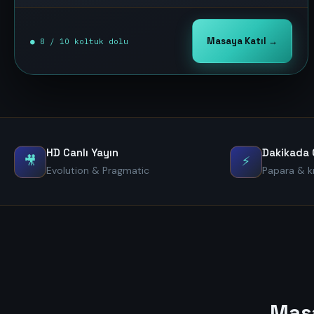
Masaya Katıl →
● 8 / 10 koltuk dolu
HD Canlı Yayın
Dakikada 
🎥
⚡
Evolution & Pragmatic
Papara & k
Masa