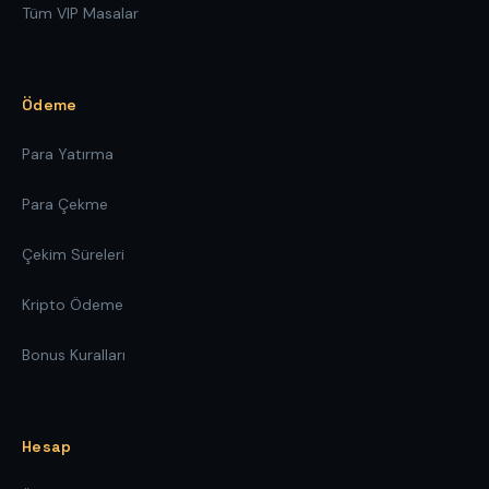
Tüm VIP Masalar
Ödeme
Para Yatırma
Para Çekme
Çekim Süreleri
Kripto Ödeme
Bonus Kuralları
Hesap