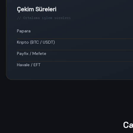
Çekim Süreleri
// Ortalama işlem süreleri
Papara
Kripto (BTC / USDT)
Payfix / Mefete
Havale / EFT
Ca