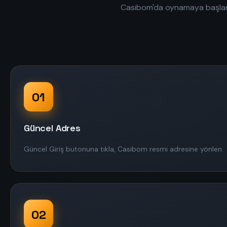
Casibom'da oynamaya başlamak
01
Güncel Adres
Güncel Giriş butonuna tıkla, Casibom resmi adresine yönlen.
02