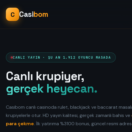
Casi
bom
C
CANLI YAYIN · ŞU AN 1.912 OYUNCU MASADA
Canlı krupiyer,
gerçek heyecan.
Casibom canlı casinoda rulet, blackjack ve baccarat masal
krupiyelerle otur. HD yayın kalitesi, gerçek zamanlı bahis ve
para çekme
. İlk yatırıma %3100 bonus, güncel resmi adrese 