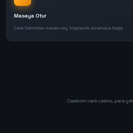
Masaya Otur
Canlı Sahne'dan masanı seç, krupiyeyle oynamaya başla.
Casibom canlı casino, para çek