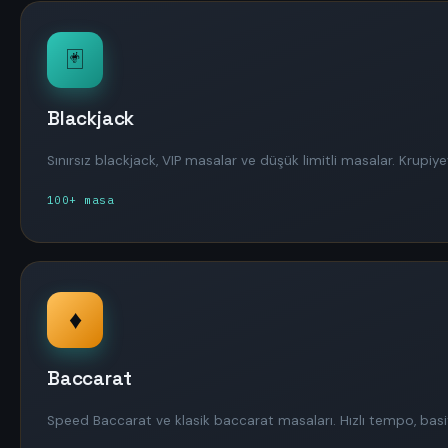
🃏
Blackjack
Sınırsız blackjack, VIP masalar ve düşük limitli masalar. Krupiyey
100+ masa
♦
Baccarat
Speed Baccarat ve klasik baccarat masaları. Hızlı tempo, basit 