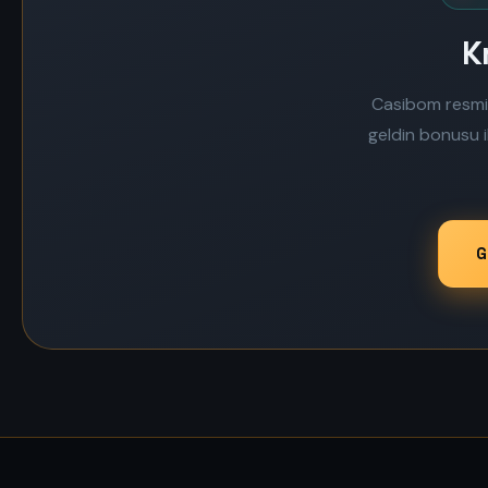
K
Casibom resmi 
geldin bonusu i
G