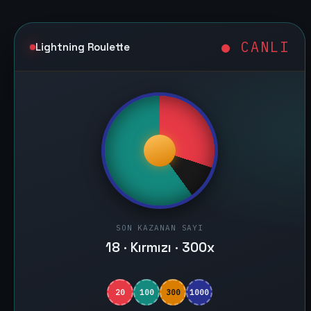
● CANLI
Lightning Roulette
SON KAZANAN SAYI
18 · Kırmızı · 300x
20
100
300
1000