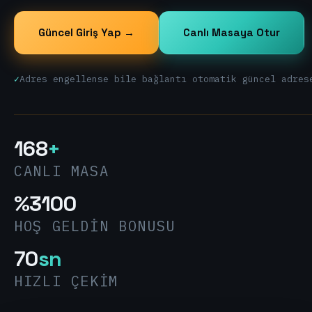
Güncel Giriş Yap →
Canlı Masaya Otur
✓
Adres engellense bile bağlantı otomatik güncel adres
168
+
CANLI MASA
%3100
HOŞ GELDIN BONUSU
70
sn
HIZLI ÇEKIM