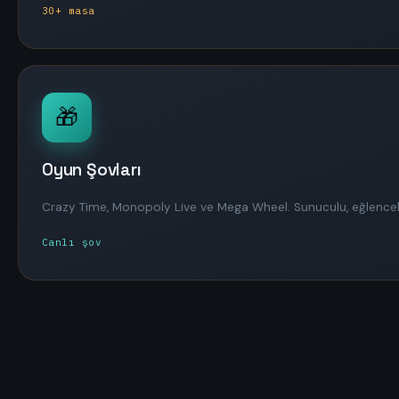
30+ masa
🎁
Oyun Şovları
Crazy Time, Monopoly Live ve Mega Wheel. Sunuculu, eğlenceli
Canlı şov