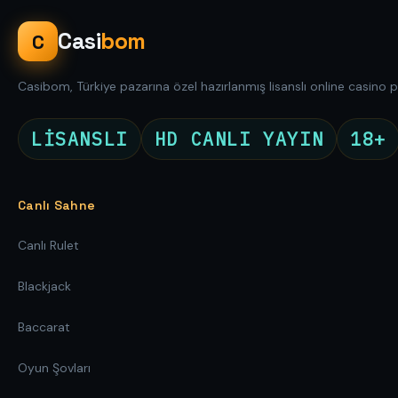
Casi
bom
C
Casibom, Türkiye pazarına özel hazırlanmış lisanslı online casino 
LİSANSLI
HD CANLI YAYIN
18+
Canlı Sahne
Canlı Rulet
Blackjack
Baccarat
Oyun Şovları