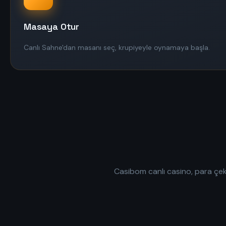
Masaya Otur
Canlı Sahne'dan masanı seç, krupiyeyle oynamaya başla.
Casibom canlı casino, para çek