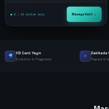
Masaya Katıl →
● 8 / 10 koltuk dolu
HD Canlı Yayın
Dakikada 
🎥
⚡
Evolution & Pragmatic
Papara & k
Masa