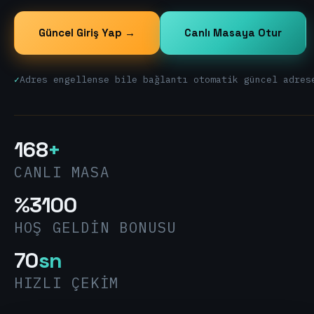
Güncel Giriş Yap →
Canlı Masaya Otur
✓
Adres engellense bile bağlantı otomatik güncel adres
168
+
CANLI MASA
%3100
HOŞ GELDIN BONUSU
70
sn
HIZLI ÇEKIM