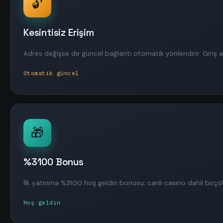
🔓
Kesintisiz Erişim
Adres değişse de güncel bağlantı otomatik yönlendirir. Giriş
Otomatik güncel
🎁
%3100 Bonus
İlk yatırıma %3100 hoş geldin bonusu; canlı casino dahil birço
Hoş geldin