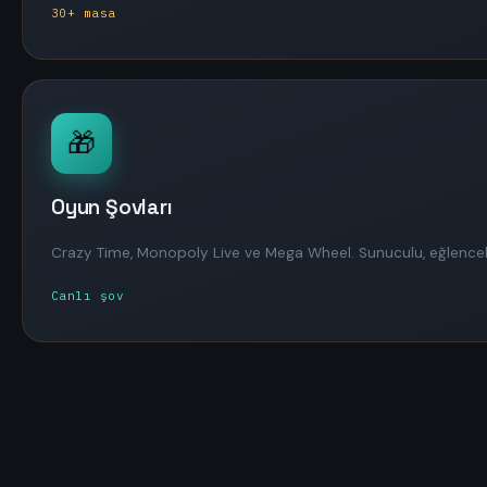
30+ masa
🎁
Oyun Şovları
Crazy Time, Monopoly Live ve Mega Wheel. Sunuculu, eğlenceli
Canlı şov