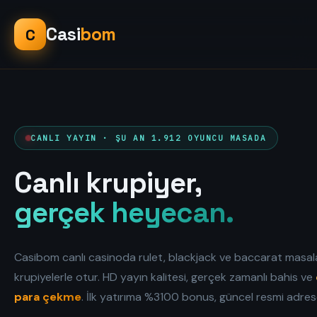
Casi
bom
C
CANLI YAYIN · ŞU AN 1.912 OYUNCU MASADA
Canlı krupiyer,
gerçek heyecan.
Casibom canlı casinoda rulet, blackjack ve baccarat masal
krupiyelerle otur. HD yayın kalitesi, gerçek zamanlı bahis ve
para çekme
. İlk yatırıma %3100 bonus, güncel resmi adrese 