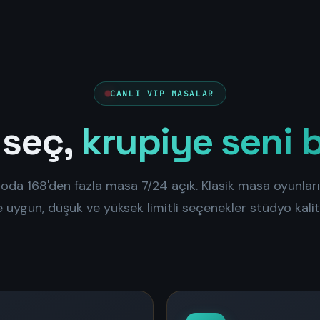
CANLI VIP MASALAR
 seç,
krupiye seni b
oda 168'den fazla masa 7/24 açık. Klasik masa oyunlar
 uygun, düşük ve yüksek limitli seçenekler stüdyo kali