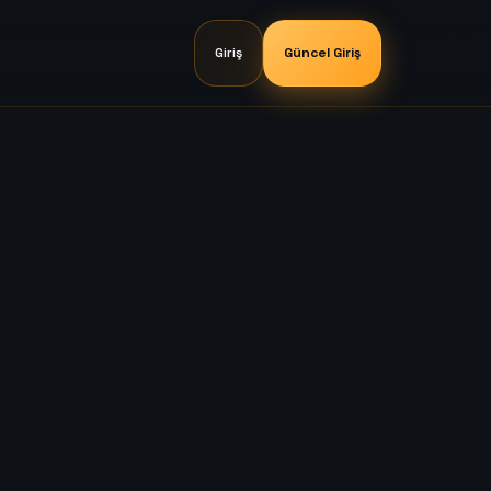
Giriş
Güncel Giriş