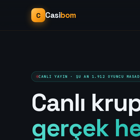
Casi
bom
C
CANLI YAYIN · ŞU AN 1.912 OYUNCU MASAD
Canlı krup
gerçek h