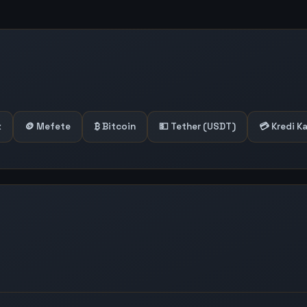
x
🪙 Mefete
₿ Bitcoin
💵 Tether (USDT)
💳 Kredi Ka