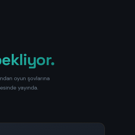
ekliyor.
ından oyun şovlarına
tesinde yayında.