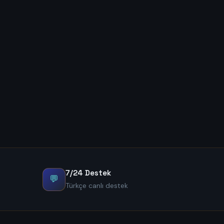
7/24 Destek
💬
Türkçe canlı destek