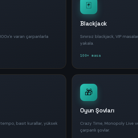
🃏
Blackjack
 300x'e varan çarpanlarla
Sınırsız blackjack, VIP masalar
yakala.
100+ masa
🎁
Oyun Şovları
 tempo, basit kurallar, yüksek
Crazy Time, Monopoly Live v
çarpanlı şovlar.