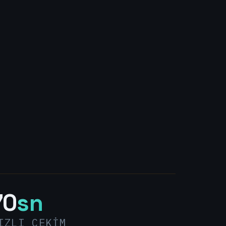
70
sn
IZLI ÇEKIM