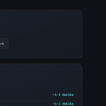
rtı
~1-3 dakika
~1-2 dakika