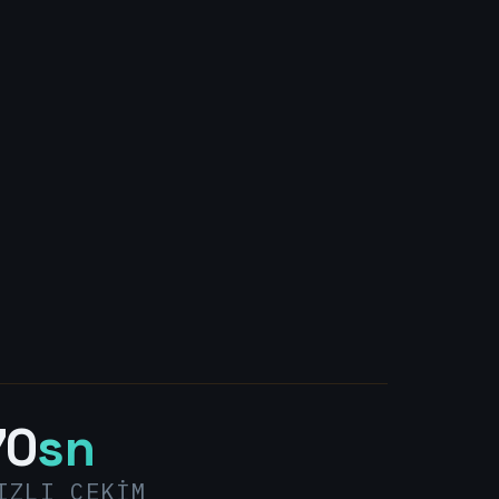
70
sn
IZLI ÇEKIM