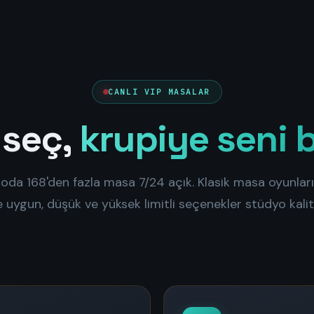
CANLI VIP MASALAR
 seç,
krupiye seni b
oda 168'den fazla masa 7/24 açık. Klasik masa oyunlar
 uygun, düşük ve yüksek limitli seçenekler stüdyo kali