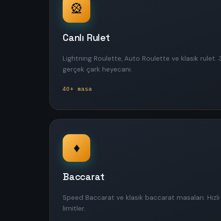
🎡
Canlı Rulet
Lightning Roulette, Auto Roulette ve klasik rulet.
gerçek çark heyecanı.
40+ masa
♦
Baccarat
Speed Baccarat ve klasik baccarat masaları. Hızlı
limitler.