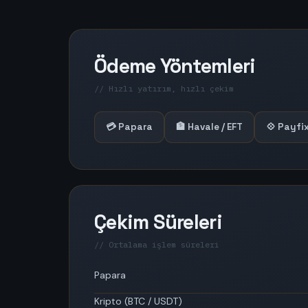
Ödeme Yöntemleri
// Hızlı yatırım, hızlı çekim
💳 Papara
🏦 Havale / EFT
💠 Payfi
Çekim Süreleri
// Ortalama işlem süreleri
Papara
Kripto (BTC / USDT)