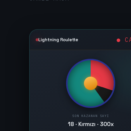
● C
Lightning Roulette
SON KAZANAN SAYI
18 · Kırmızı · 300x