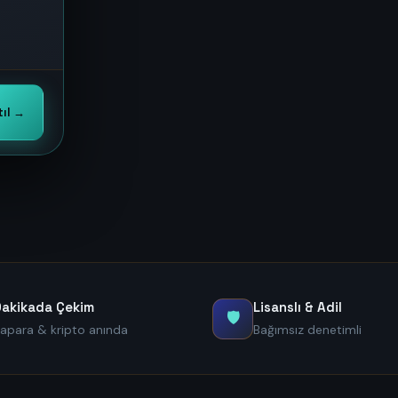
ıl →
akikada Çekim
Lisanslı & Adil
🛡
apara & kripto anında
Bağımsız denetimli