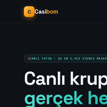
Casi
bom
C
CANLI YAYIN · ŞU AN 1.912 OYUNCU MASAD
Canlı krup
gerçek h