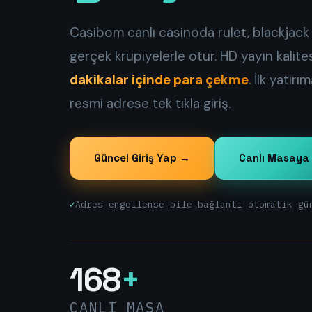
Casibom canlı casinoda rulet, blackjack
gerçek krupiyelerle otur. HD yayın kalite
dakikalar içinde para çekme
. İlk yatı
resmi adrese tek tıkla giriş.
Güncel Giriş Yap →
Canlı Masaya
✓
Adres engellense bile bağlantı otomatik gü
168
+
CANLI MASA