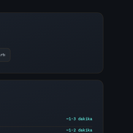
rtı
~1-3 dakika
~1-2 dakika