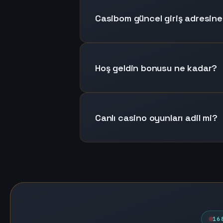
Casibom güncel giriş adresine 
Hoş geldin bonusu ne kadar?
Canlı casino oyunları adil mi?
16