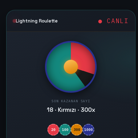
● CANLI
Lightning Roulette
SON KAZANAN SAYI
18 · Kırmızı · 300x
20
100
300
1000