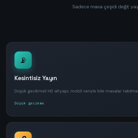
Sadece masa çeşidi değil; yay
📡
Kesintisiz Yayın
Düşük gecikmeli HD altyapı; mobil veriyle bile masalar takılmad
Düşük gecikme