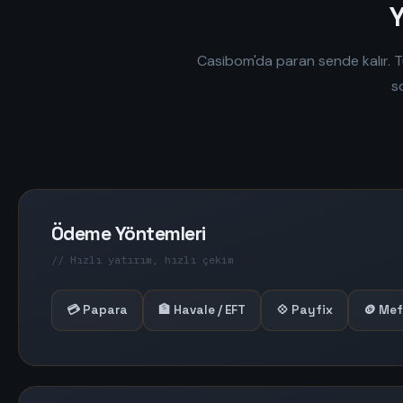
Y
Casibom'da paran sende kalır. T
s
Ödeme Yöntemleri
// Hızlı yatırım, hızlı çekim
💳 Papara
🏦 Havale / EFT
💠 Payfix
🪙 Me