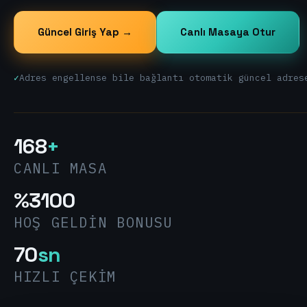
Güncel Giriş Yap →
Canlı Masaya Otur
✓
Adres engellense bile bağlantı otomatik güncel adres
168
+
CANLI MASA
%3100
HOŞ GELDIN BONUSU
70
sn
HIZLI ÇEKIM