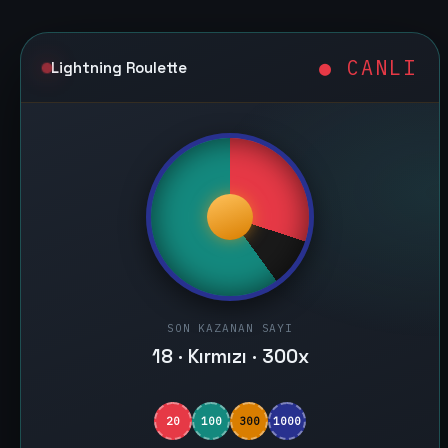
● CANLI
Lightning Roulette
SON KAZANAN SAYI
18 · Kırmızı · 300x
20
100
300
1000