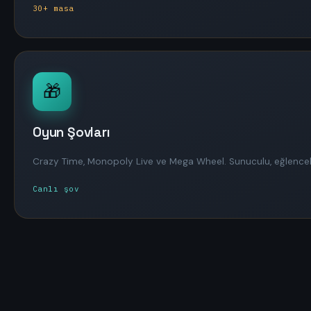
30+ masa
🎁
Oyun Şovları
Crazy Time, Monopoly Live ve Mega Wheel. Sunuculu, eğlenceli
Canlı şov