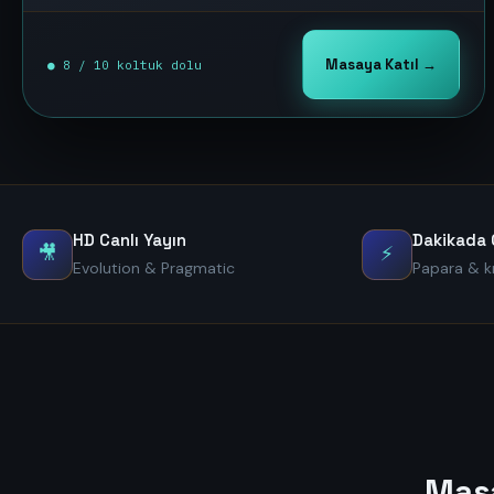
Masaya Katıl →
● 8 / 10 koltuk dolu
HD Canlı Yayın
Dakikada 
🎥
⚡
Evolution & Pragmatic
Papara & k
Masa