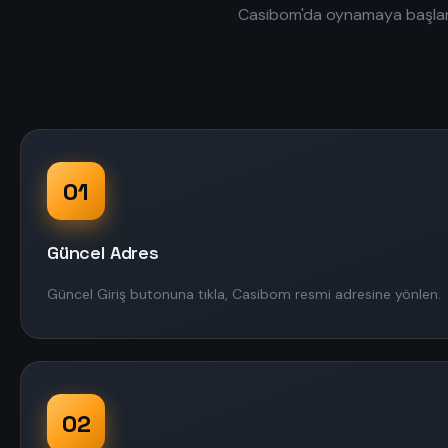
Casibom'da oynamaya başlamak
01
Güncel Adres
Güncel Giriş butonuna tıkla, Casibom resmi adresine yönlen.
02