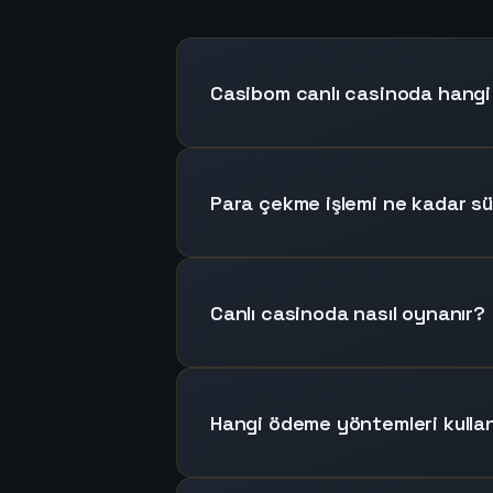
Casibom canlı casinoda hangi
Para çekme işlemi ne kadar sü
Canlı casinoda nasıl oynanır?
Hangi ödeme yöntemleri kullanı