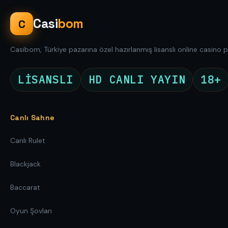
Casi
bom
C
Casibom, Türkiye pazarına özel hazırlanmış lisanslı online casino 
LİSANSLI
HD CANLI YAYIN
18+
Canlı Sahne
Canlı Rulet
Blackjack
Baccarat
Oyun Şovları