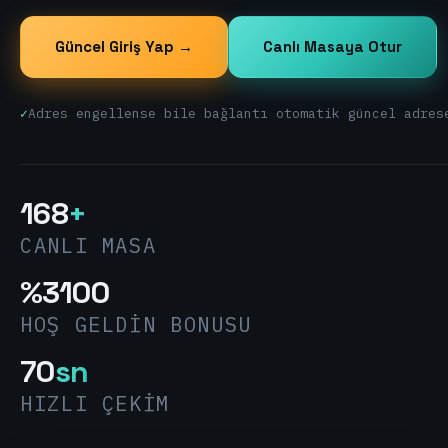
Güncel Giriş Yap →
Canlı Masaya Otur
✓
Adres engellense bile bağlantı otomatik güncel adres
168
+
CANLI MASA
%3100
HOŞ GELDIN BONUSU
70
sn
HIZLI ÇEKIM