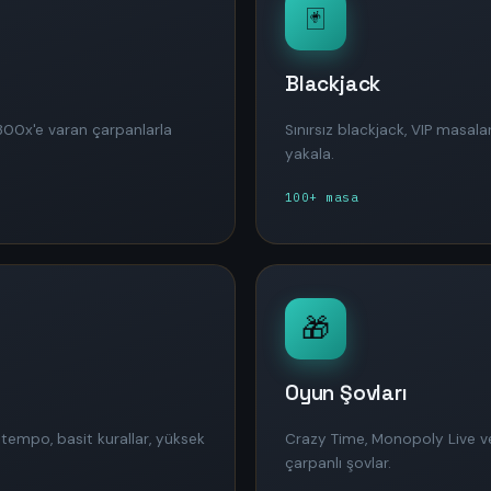
🃏
Blackjack
 300x'e varan çarpanlarla
Sınırsız blackjack, VIP masalar
yakala.
100+ masa
🎁
Oyun Şovları
 tempo, basit kurallar, yüksek
Crazy Time, Monopoly Live v
çarpanlı şovlar.