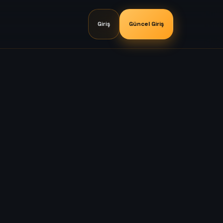
Giriş
Güncel Giriş