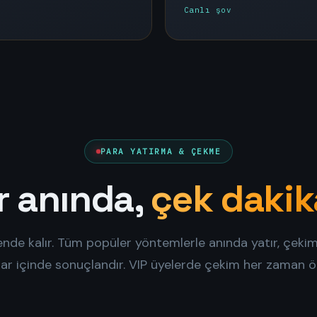
Canlı şov
PARA YATIRMA & ÇEKME
r anında,
çek dakik
de kalır. Tüm popüler yöntemlerle anında yatır, çekim
lar içinde sonuçlandır. VIP üyelerde çekim her zaman önc