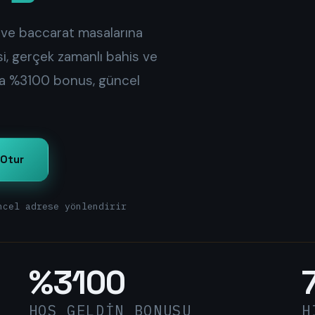
 ve baccarat masalarına
si, gerçek zamanlı bahis ve
rıma %3100 bonus, güncel
 Otur
ncel adrese yönlendirir
%3100
HOŞ GELDIN BONUSU
H