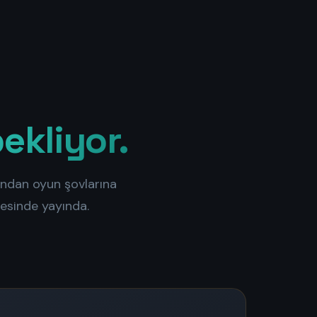
ekliyor.
ından oyun şovlarına
tesinde yayında.