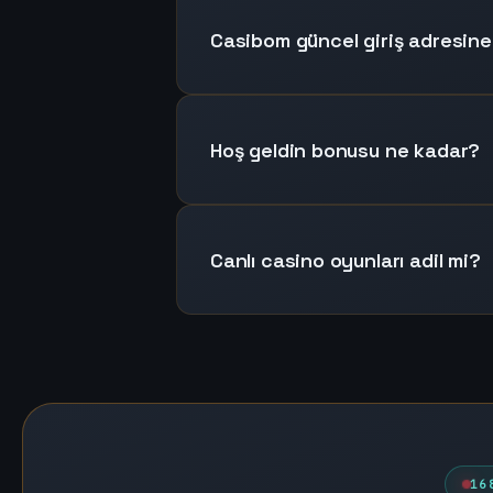
Casibom güncel giriş adresine 
Hoş geldin bonusu ne kadar?
Canlı casino oyunları adil mi?
16