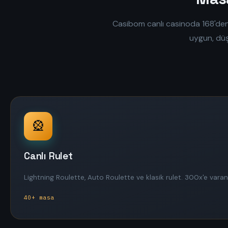
Casibom canlı casinoda 168'den
uygun, düş
🎡
Canlı Rulet
Lightning Roulette, Auto Roulette ve klasik rulet. 300x'e vara
40+ masa