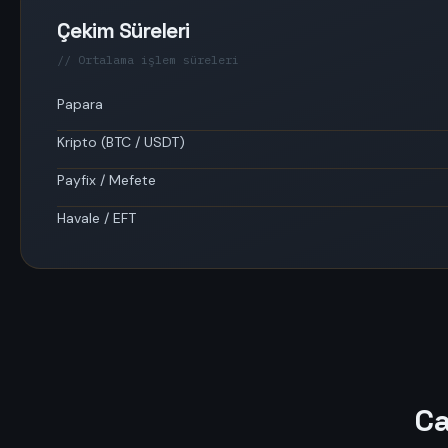
Çekim Süreleri
// Ortalama işlem süreleri
Papara
Kripto (BTC / USDT)
Payfix / Mefete
Havale / EFT
Ca