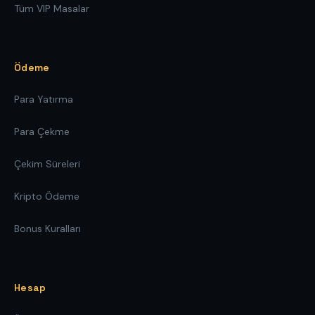
Tüm VIP Masalar
Ödeme
Para Yatırma
Para Çekme
Çekim Süreleri
Kripto Ödeme
Bonus Kuralları
Hesap