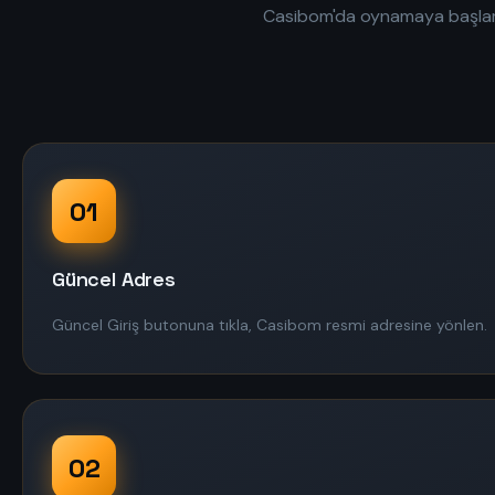
Casibom'da oynamaya başlamak
01
Güncel Adres
Güncel Giriş butonuna tıkla, Casibom resmi adresine yönlen.
02