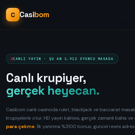
Casi
bom
C
CANLI YAYIN · ŞU AN 1.912 OYUNCU MASADA
Canlı krupiyer,
gerçek heyecan.
Casibom canlı casinoda rulet, blackjack ve baccarat masal
krupiyelerle otur. HD yayın kalitesi, gerçek zamanlı bahis ve
para çekme
. İlk yatırıma %3100 bonus, güncel resmi adrese 