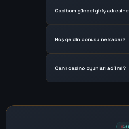
Casibom güncel giriş adresine 
Hoş geldin bonusu ne kadar?
Canlı casino oyunları adil mi?
16