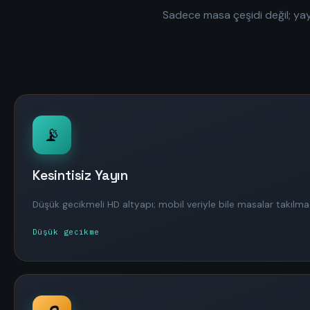
Sadece masa çeşidi değil; yay
📡
Kesintisiz Yayın
Düşük gecikmeli HD altyapı; mobil veriyle bile masalar takılmad
Düşük gecikme