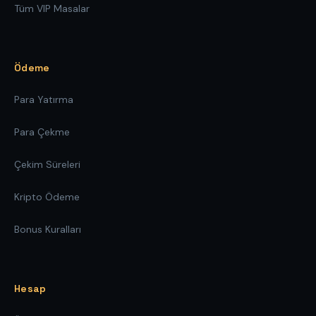
Tüm VIP Masalar
Ödeme
Para Yatırma
Para Çekme
Çekim Süreleri
Kripto Ödeme
Bonus Kuralları
Hesap