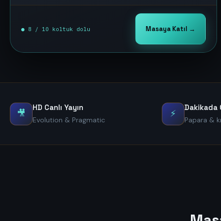
Masaya Katıl →
● 8 / 10 koltuk dolu
HD Canlı Yayın
Dakikada 
🎥
⚡
Evolution & Pragmatic
Papara & k
Masa