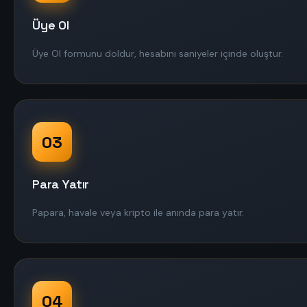
Üye Ol
Üye Ol formunu doldur, hesabını saniyeler içinde oluştur.
03
Para Yatır
Papara, havale veya kripto ile anında para yatır.
04