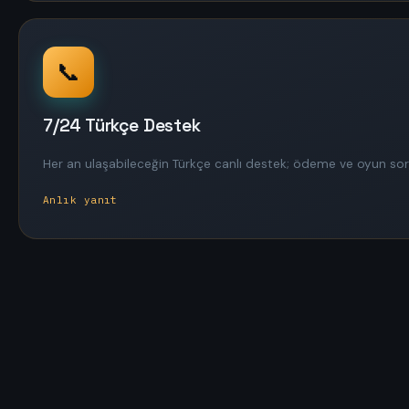
📞
7/24 Türkçe Destek
Her an ulaşabileceğin Türkçe canlı destek; ödeme ve oyun soru
Anlık yanıt