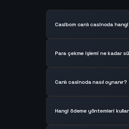
Casibom canlı casinoda hangi
Para çekme işlemi ne kadar sü
Canlı casinoda nasıl oynanır?
Hangi ödeme yöntemleri kullanı