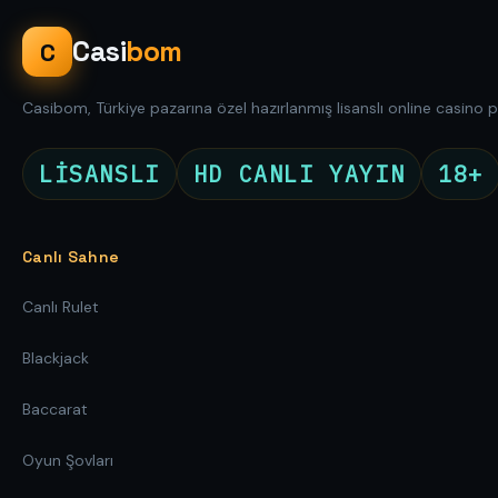
Casi
bom
C
Casibom, Türkiye pazarına özel hazırlanmış lisanslı online casino 
LİSANSLI
HD CANLI YAYIN
18+
Canlı Sahne
Canlı Rulet
Blackjack
Baccarat
Oyun Şovları