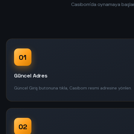
Casibom'da oynamaya başlamak
01
Güncel Adres
Güncel Giriş butonuna tıkla, Casibom resmi adresine yönlen.
02