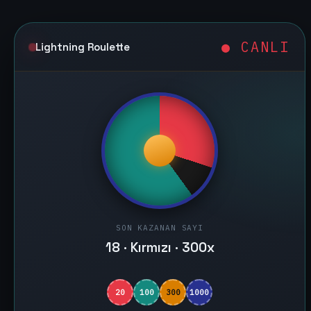
● CANLI
Lightning Roulette
SON KAZANAN SAYI
18 · Kırmızı · 300x
20
100
300
1000