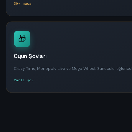
30+ masa
🎁
Oyun Şovları
Crazy Time, Monopoly Live ve Mega Wheel. Sunuculu, eğlenceli
Canlı şov